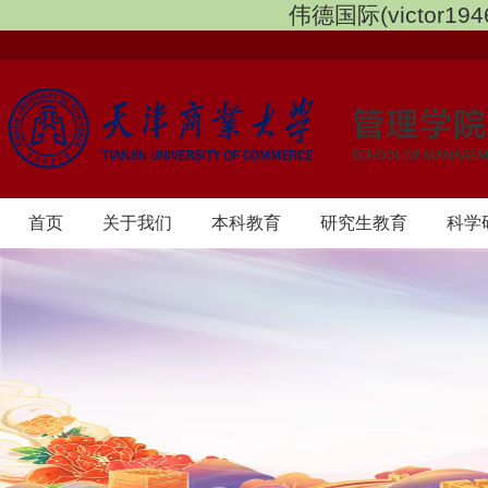
伟德国际(victor1946
首页
​关于我们
本科教育
研究生教育
科学