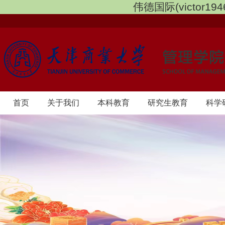
伟德国际(victor1946
首页
​关于我们
本科教育
研究生教育
科学