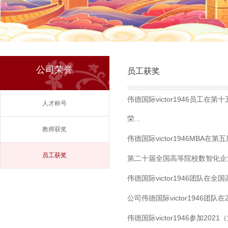
公司荣誉
员工获奖
伟德国际victor1946员工
人才称号
荣...
教师获奖
伟德国际victor1946MB
员工获奖
第二十届全国高等院校数智化企业经
伟德国际victor1946团
公司伟德国际victor1946
伟德国际victor1946参加